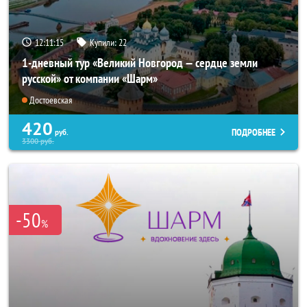
12:11:14
Купили:
22
1-дневный тур «Великий Новгород — сердце земли
русской» от компании «Шарм»
Достоевская
420
ПОДРОБНЕЕ
руб.
3300
руб.
-50
%