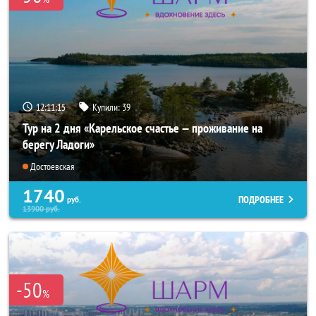
12:11:14
Купили:
39
Тур на 2 дня «Карельское счастье — проживание на
берегу Ладоги»
Достоевская
1740
ПОДРОБНЕЕ
руб.
13900
руб.
-50
%