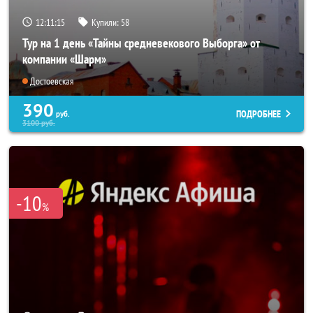
12:11:14
Купили:
58
Тур на 1 день «Тайны средневекового Выборга» от
компании «Шарм»
Достоевская
390
ПОДРОБНЕЕ
руб.
3100
руб.
-10
%