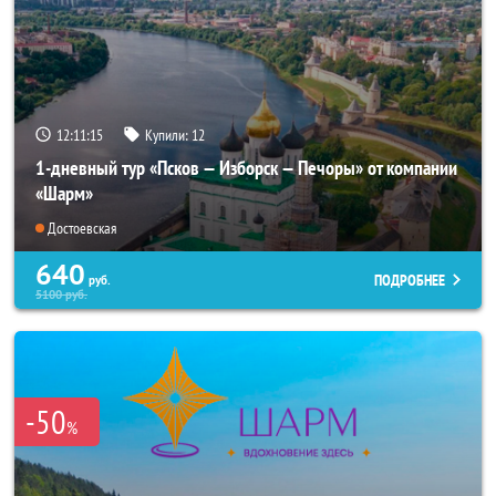
12:11:14
Купили:
12
1-дневный тур «Псков — Изборск — Печоры» от компании
«Шарм»
Достоевская
640
ПОДРОБНЕЕ
руб.
5100
руб.
-50
%