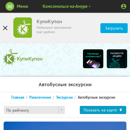
Меню
Комсомольск-на-Амуре
КупиКупон
Мобильное приложение
Загрузить
ещё удобнее
Автобусные экскурсии
Главная
Развлечения
Экскурсии
Автобусные экскурсии
Показать на карте
По рейтингу