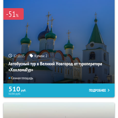
-51
%
12:11:14
Купили:
2
Автобусный тур в Великий Новгород от туроператора
«ХохломаТур»
Сенная площадь
510
ПОДРОБНЕЕ
руб.
5190
руб.