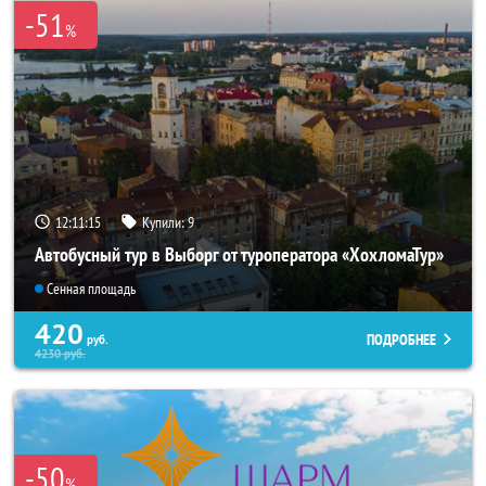
-51
%
12:11:14
Купили:
9
Автобусный тур в Выборг от туроператора «ХохломаТур»
Сенная площадь
420
ПОДРОБНЕЕ
руб.
4230
руб.
-50
%