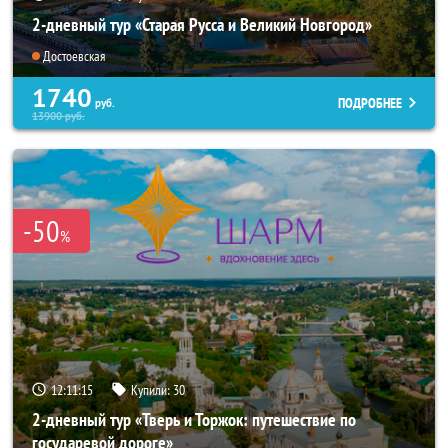
2-дневный тур «Старая Русса и Великий Новгород»
Достоевская
1740
ПОДРОБНЕЕ
руб.
13900
руб.
-50
%
12:11:14
Купили:
30
2-дневный тур «Тверь и Торжок: путешествие по
государевой дороге»