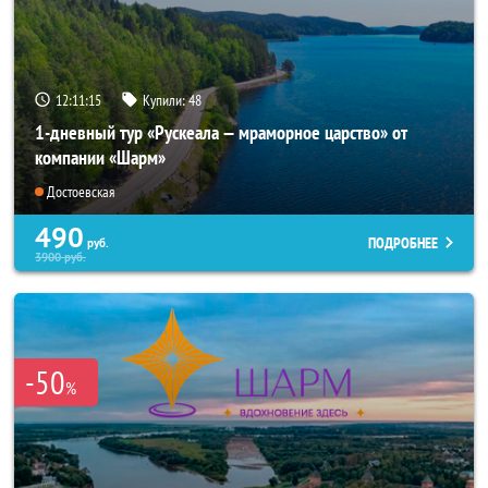
12:11:14
Купили:
48
1-дневный тур «Рускеала — мраморное царство» от
компании «Шарм»
Достоевская
490
ПОДРОБНЕЕ
руб.
3900
руб.
-50
%