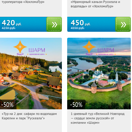
туроператора «ХохломаТур»
«Мраморный каньон Рускеала и
Сенная площадь
Сенная площадь
водопады» от «ХохломаТур»
420
450
руб.
руб.
4230
руб.
4550
руб.
-50
%
-50
%
«Тур на 2 дня: сафари по водопадам
1-дневный тур «Великий Новгород
02:14:35
Купили:
6
02:14:35
Купили:
22
Карелии и парк “Рускеала"»
— сердце земли русской» от
Достоевская
Достоевская
компании «Шарм»