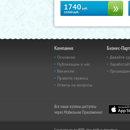
1740
руб.
13900
руб.
Компания
Бизнес-Пар
Основное
Давайте сд
Публикации о нас
Заработайт
Вакансии
Прошедши
Правила сервиса
Ответы на вопросы
Все наши купоны доступны
через Мобильное Приложение:
Сэкономьте до 90% при любых покупках