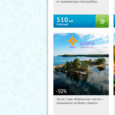
от туроператора «ХохломаТур»
Сенная площадь
510
руб.
5190
руб.
-50
%
Тур на 2 дня «Карельское счастье —
02:14:35
Купили:
39
проживание на берегу Ладоги»
Достоевская