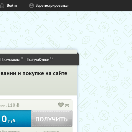
Войти
Зарегистрироваться
48
83
Промокоды
ПолучиКупон
вании и покупке на сайте
110
(0)
или:
0
ПОЛУЧИТЬ
руб.
 без скидки: