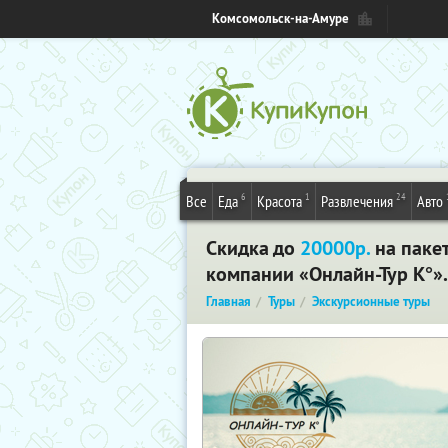
Комсомольск-на-Амуре
6
1
24
Все
Еда
Красота
Развлечения
Авто
Скидка до
20000р.
на паке
компании «Онлайн-Тур К°»
Главная
Туры
Экскурсионные туры