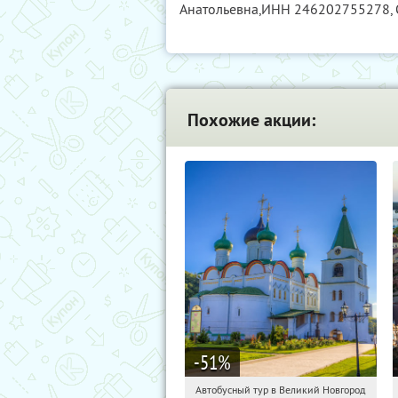
Анатольевна,
ИНН 246202755278
,
Похожие акции:
-51
%
Автобусный тур в Великий Новгород
02:14:35
Купили:
2