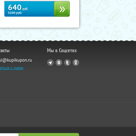
640
руб.
5100
руб.
такты
Мы в Соцсетях
si@kupikupon.ru
аться с нами