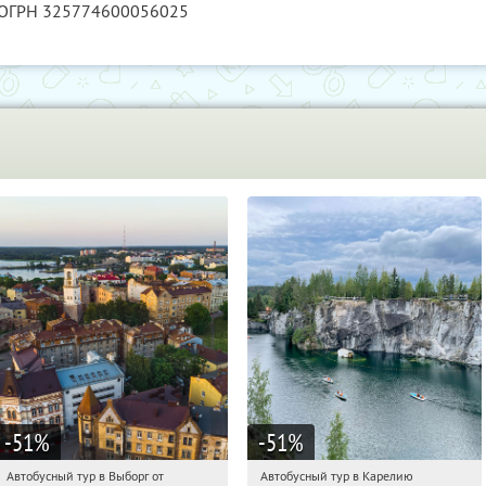
 ОГРН 325774600056025
-51
%
-51
%
Автобусный тур в Выборг от
Автобусный тур в Карелию
02:14:35
Купили:
9
02:14:35
Купили:
24