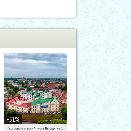
-51
%
Гастрономический тур в Выборг на 1
02:14:35
Купили:
5