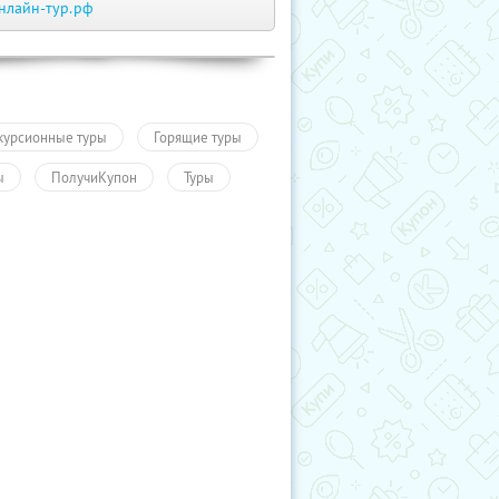
нлайн-тур.рф
курсионные туры
Горящие туры
ы
ПолучиКупон
Туры