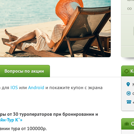
∞
Вопросы по акции
К
а для
IOS
или
Android
и покажите купон с экрана
уры от 30 туроператоров при бронировании и
йн-Тур К°»
О
ании тура от 100000р.