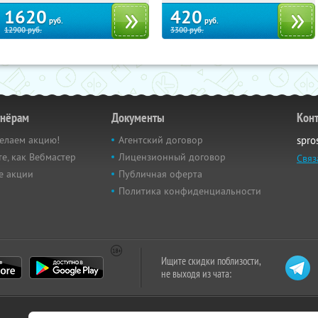
1620
420
руб.
руб.
12900
руб.
3300
руб.
тнёрам
Документы
Кон
елаем акцию!
Агентский договор
spro
е, как Вебмастер
Лицензионный договор
Связ
е акции
Публичная оферта
Политика конфиденциальности
Ищите скидки поблизости,
не выходя из чата: