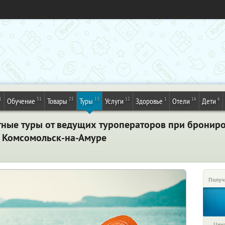
1
31
25
13
12
1
16
6
Обучение
Товары
Туры
Услуги
Здоровье
Отели
Дети
тные туры от ведущих туроператоров при брониро
. Комсомольск-на-Амуре
Получ
Цена