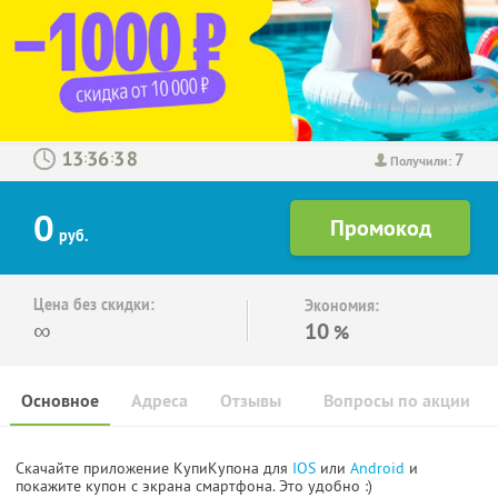
7
:
:
Получили:
0
руб.
Цена без скидки:
Экономия:
∞
10
%
Основное
Адреса
Отзывы
Вопросы по акции
Скачайте приложение КупиКупона для
IOS
или
Android
и
покажите купон с экрана смартфона. Это удобно :)