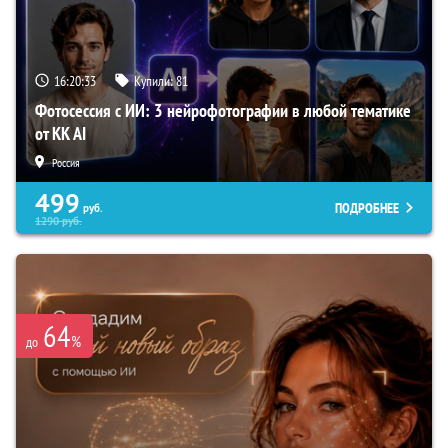
16:20:33
Купили:
81
Фотосессия с ИИ: 3 нейрофотографии в любой тематике
от KK AI
Россия
499
ПОДРОБНЕЕ
руб.
1290
руб.
64
%
до