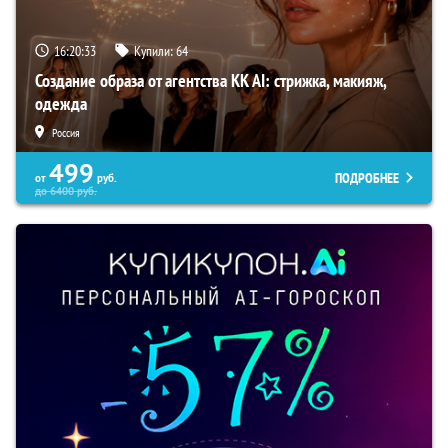
16:20:33
Купили:
64
Создание образа от агентства KK AI: стрижка, макияж,
одежда
Россия
499
ПОДРОБНЕЕ
от
руб.
до
6400
руб.