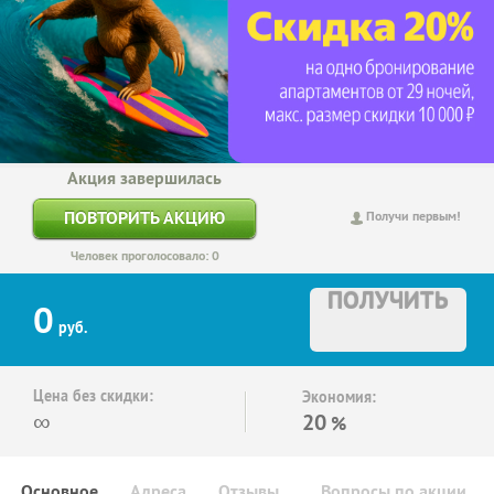
Акция завершилась
ПОВТОРИТЬ АКЦИЮ
Получи первым!
Человек проголосовало: 0
ПОЛУЧИТЬ
0
руб.
Цена без скидки:
Экономия:
∞
20
%
Основное
Адреса
Отзывы
Вопросы по акции