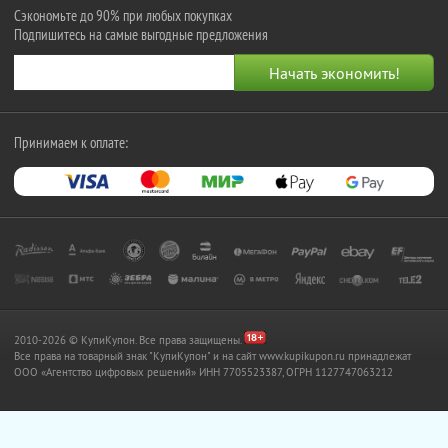
Сэкономьте до 90% при любых покупках
Подпишитесь на самые выгодные предложения
Принимаем к оплате:
2010-2026 © КупиКупон. Все права защищены.
Все права на товарный знак "КупиКупон" и на сайт www.kupikupon.ru принадлежат
OOO «Агентство цифровых решений» ИНН 7705523387, ОГРН 1127747063212