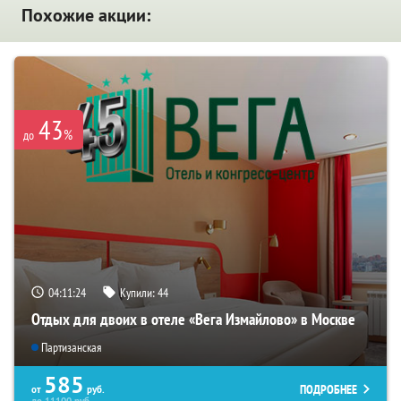
Похожие акции:
43
%
до
04:11:24
Купили:
44
Отдых для двоих в отеле «Вега Измайлово» в Москве
Партизанская
585
ПОДРОБНЕЕ
от
руб.
до
11100
руб.