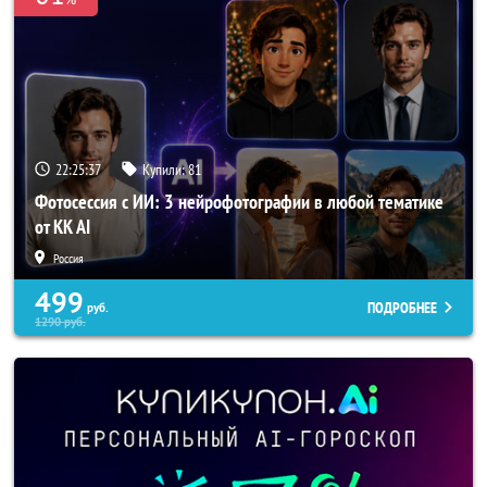
22:25:35
Купили:
81
Фотосессия с ИИ: 3 нейрофотографии в любой тематике
от KK AI
Россия
499
ПОДРОБНЕЕ
руб.
1290
руб.