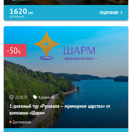
1620
ПОДРОБНЕЕ
руб.
12900
руб.
-50
%
22:25:35
Купили:
48
1-дневный тур «Рускеала — мраморное царство» от
компании «Шарм»
Достоевская