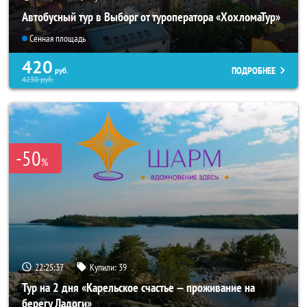
Автобусный тур в Выборг от туроператора «ХохломаТур»
Сенная площадь
420
ПОДРОБНЕЕ
руб.
4230
руб.
-50
%
22:25:35
Купили:
39
Тур на 2 дня «Карельское счастье — проживание на
берегу Ладоги»