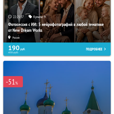
22:25:35
Купили:
9
Фотосессия с ИИ: 5 нейрофотографий в любой тематике
от New Dream Works
Россия
190
ПОДРОБНЕЕ
руб.
490
руб.
-51
%