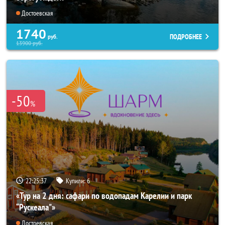
Достоевская
1740
ПОДРОБНЕЕ
руб.
13900
руб.
-50
%
22:25:35
Купили:
6
«Тур на 2 дня: сафари по водопадам Карелии и парк
“Рускеала"»
Достоевская