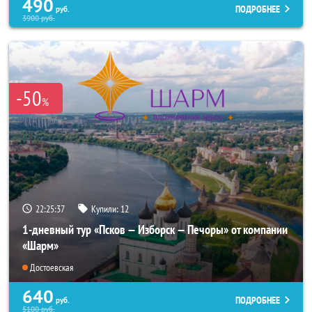
490
ПОДРОБНЕЕ
руб.
3900
руб.
-50
%
22:25:35
Купили:
12
1-дневный тур «Псков — Изборск — Печоры» от компании
«Шарм»
Достоевская
640
ПОДРОБНЕЕ
руб.
5100
руб.